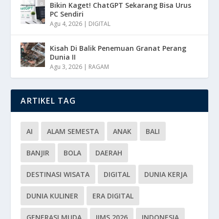
Bikin Kaget! ChatGPT Sekarang Bisa Urus
PC Sendiri
Agu 4, 2026
|
DIGITAL
Kisah Di Balik Penemuan Granat Perang
Dunia II
Agu 3, 2026
|
RAGAM
ARTIKEL TAG
AI
ALAM SEMESTA
ANAK
BALI
BANJIR
BOLA
DAERAH
DESTINASI WISATA
DIGITAL
DUNIA KERJA
DUNIA KULINER
ERA DIGITAL
GENERASI MUDA
IIMS 2026
INDONESIA