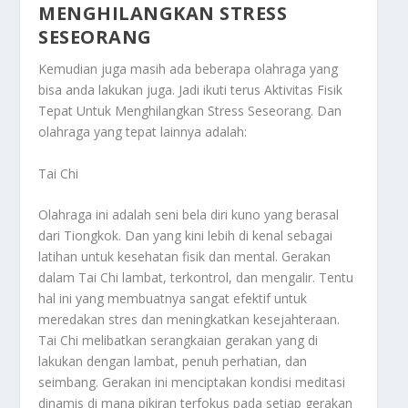
MENGHILANGKAN STRESS
SESEORANG
Kemudian juga masih ada beberapa olahraga yang
bisa anda lakukan juga. Jadi ikuti terus
Aktivitas Fisik
Tepat Untuk Menghilangkan Stress Seseorang
. Dan
olahraga yang tepat lainnya adalah:
Tai Chi
Olahraga ini adalah seni bela diri kuno yang berasal
dari Tiongkok. Dan yang kini lebih di kenal sebagai
latihan untuk kesehatan fisik dan mental. Gerakan
dalam Tai Chi lambat, terkontrol, dan mengalir. Tentu
hal ini yang membuatnya sangat efektif untuk
meredakan stres dan meningkatkan kesejahteraan.
Tai Chi melibatkan serangkaian gerakan yang di
lakukan dengan lambat, penuh perhatian, dan
seimbang. Gerakan ini menciptakan kondisi meditasi
dinamis di mana pikiran terfokus pada setiap gerakan