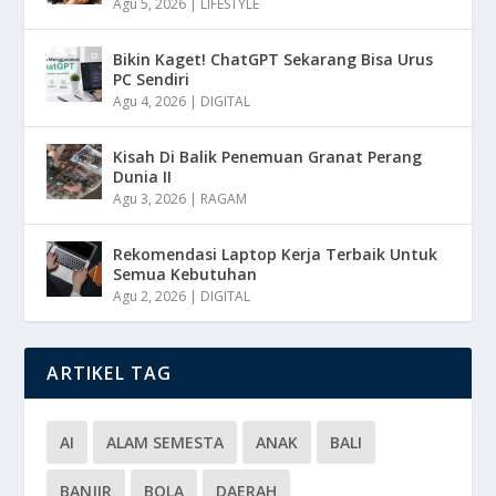
Agu 5, 2026
|
LIFESTYLE
Bikin Kaget! ChatGPT Sekarang Bisa Urus
PC Sendiri
Agu 4, 2026
|
DIGITAL
Kisah Di Balik Penemuan Granat Perang
Dunia II
Agu 3, 2026
|
RAGAM
Rekomendasi Laptop Kerja Terbaik Untuk
Semua Kebutuhan
Agu 2, 2026
|
DIGITAL
ARTIKEL TAG
AI
ALAM SEMESTA
ANAK
BALI
BANJIR
BOLA
DAERAH