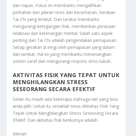
dan napas. Fokus ini membantu mengalihkan
perhatian dari pikiran stres dan kecemasan. Gerakan
Tai Chi yang lembut. Dan teratur membantu
mengurangi ketegangan fisik, memberikan perasaan
relaksasi dan ketenangan mental. Salah satu aspek
penting dari Tai Chi adalah pengendalian pernapasan.
Setiap gerakan di iringi oleh pernapasan yang dalam
dan lambat. Hal ini yang membantu menenangkan
sistem saraf dan mengurangi respons stres tubuh.
AKTIVITAS FISIK YANG TEPAT UNTUK
MENGHILANGKAN STRESS
SESEORANG SECARA EFEKTIF
Selain itu masih ada beberapa olahraga lain yang bisa
anda pilih. Untuk itu simaklah terus
Aktivitas Fisik Yang
Tepat Untuk Menghilangkan Stress Seseorang Secara
Efektif
. Dan aktivitas fisik berikutnya adalah:
Menari