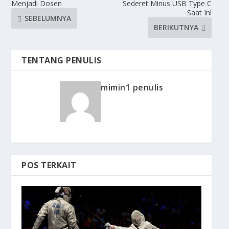
Menjadi Dosen
Sederet Minus USB Type C
Saat Ini
SEBELUMNYA
BERIKUTNYA
TENTANG PENULIS
mimin1 penulis
POS TERKAIT