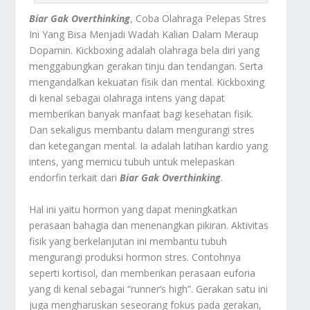
Biar Gak Overthinking
, Coba Olahraga Pelepas Stres
Ini Yang Bisa Menjadi Wadah Kalian Dalam Meraup
Dopamin.
Kickboxing
adalah olahraga bela diri yang
menggabungkan gerakan tinju dan tendangan. Serta
mengandalkan kekuatan fisik dan mental. Kickboxing
di kenal sebagai olahraga intens yang dapat
memberikan banyak manfaat bagi kesehatan fisik.
Dan sekaligus membantu dalam mengurangi stres
dan ketegangan mental. Ia adalah latihan kardio yang
intens, yang memicu tubuh untuk melepaskan
endorfin terkait dari
Biar Gak Overthinking
.
Hal ini yaitu hormon yang dapat meningkatkan
perasaan bahagia dan menenangkan pikiran. Aktivitas
fisik yang berkelanjutan ini membantu tubuh
mengurangi produksi hormon stres. Contohnya
seperti kortisol, dan memberikan perasaan euforia
yang di kenal sebagai “runner’s high”. Gerakan satu ini
juga mengharuskan seseorang fokus pada gerakan,